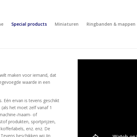
me
Special products
Miniaturen
Ringbanden & mappen
ls wilt maken voor iemand, dat
toegevoegde waarde in een
. Eén ervan is tevens geschikt
(als het moet zelf vanaf 1
: machine-/naam- of
stof produkten, sportprijzen,
kofferlabels, enz. enz. De
 Tevens beschikken wij (in